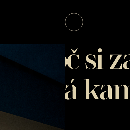
ů proč si z
stková ka