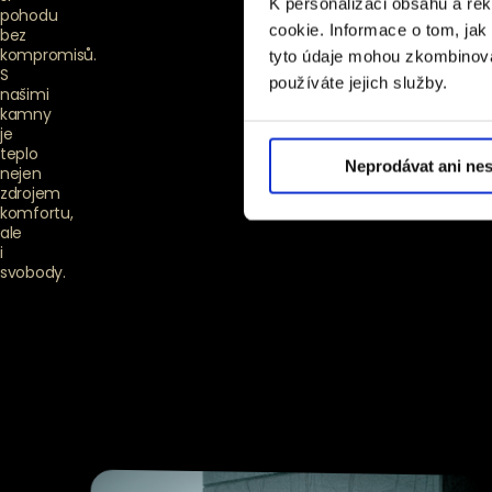
K personalizaci obsahu a re
pohodu
cookie. Informace o tom, jak
X
bez
kompromisů.
tyto údaje mohou zkombinovat
S
používáte jejich služby.
našimi
kamny
je
teplo
Neprodávat ani nes
nejen
Prohlédnout
zdrojem
si model
komfortu,
ale
i
svobody.