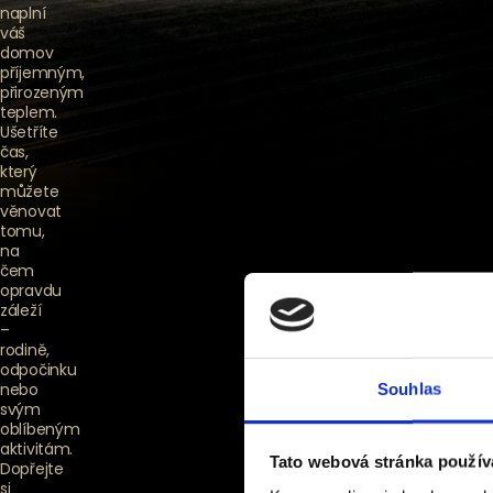
2013.
naplní
váš
X
domov
Česká
příjemným,
přirozeným
výroba
teplem.
Ušetříte
čas,
který
můžete
Prohlédnout
věnovat
si model
tomu,
na
čem
F
opravdu
záleží
–
rodině,
odpočinku
nebo
Souhlas
B
svým
oblíbeným
aktivitám.
Tato webová stránka použív
Dopřejte
si