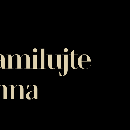
amilujte
mna