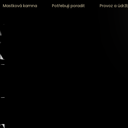
Mastková kamna
Potřebuji poradit
Provoz a údrž
jivá
íla