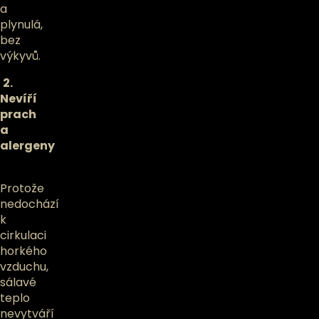
a
plynulá,
bez
výkyvů.
2.
Nevíří
prach
a
alergeny
Protože
nedochází
k
cirkulaci
horkého
vzduchu,
sálavé
teplo
nevytváří