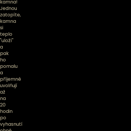
kamna!
Jednou
zatopíte,
kamna
si
teplo
"uloží"
a
pak
ho
pomalu
a
příjemně
uvolňují
až
na
20
hodin
po
vyhasnutí
ohně