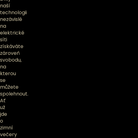
naší
technologii
nezávislé
na
elektrické
síti
získáváte
zároveň
svobodu,
na
kterou
se
můžete
spolehnout.
Ať
už
jde
o
zimní
večery