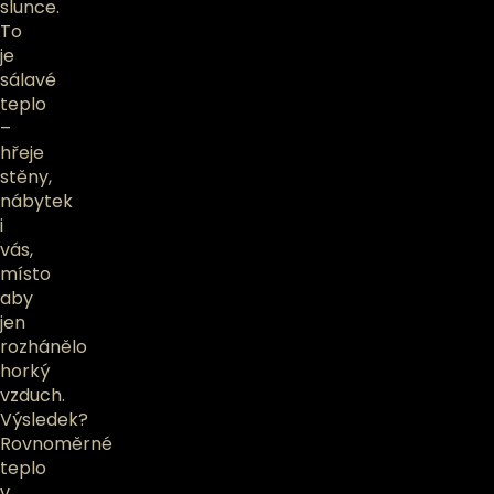
slunce.
To
je
sálavé
teplo
–
hřeje
stěny,
nábytek
i
vás,
místo
aby
jen
rozhánělo
horký
vzduch.
Výsledek?
Rovnoměrné
teplo
v