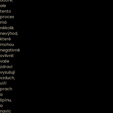
dobře,
ale
tento
proces
má
několik
nevýhod,
které
mohou
negativně
ovlivnit
vaše
zdraví:
vysušují
vzduch,
víří
prach
a
špínu,
a
navíc