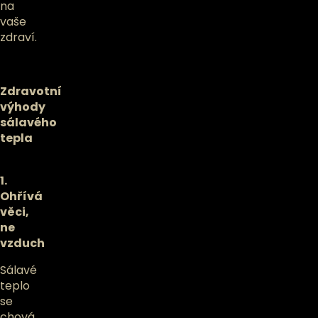
na
vaše
zdraví.
Zdravotní
výhody
sálavého
tepla
1.
Ohřívá
věci,
ne
vzduch
Sálavé
teplo
se
chová