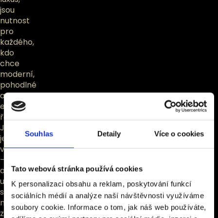
jsou
nutnost
pro
každého,
kdo
chce
moderní,
pohodlné
a
efektivní
řešení.
Jednou
Souhlas
Detaily
Více o cookies
je
vyzkoušíte
–
Tato webová stránka používá cookies
a
už
K personalizaci obsahu a reklam, poskytování funkcí
se
sociálních médií a analýze naší návštěvnosti využíváme
nevrátíte
soubory cookie. Informace o tom, jak náš web používáte,
zpátky.