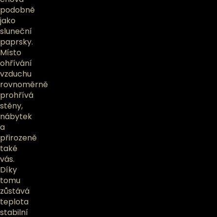
podobně
jako
sluneční
paprsky.
Místo
ohřívání
vzduchu
rovnoměrně
prohřívá
stěny,
nábytek
a
přirozeně
také
vás.
Díky
tomu
zůstává
teplota
stabilní