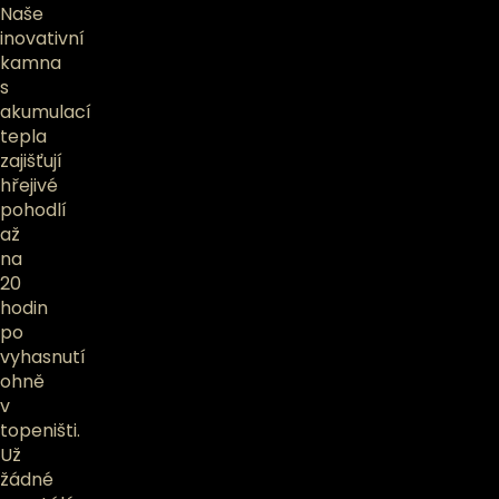
Naše
inovativní
kamna
s
akumulací
tepla
zajišťují
hřejivé
pohodlí
až
na
20
hodin
po
vyhasnutí
ohně
v
topeništi.
Už
žádné