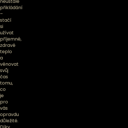
neustálé
přikládání
–
stačí
si
užívat
příjemné,
zdravé
teplo
a
věnovat
svůj
čas
tomu,
co
je
pro
vás
opravdu
důležité.
Díky