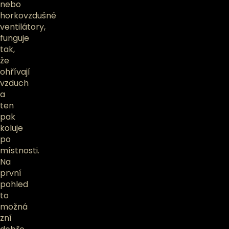
nebo
horkovzdušné
ventilátory,
funguje
tak,
že
ohřívají
vzduch
a
ten
pak
koluje
po
místnosti.
Na
první
pohled
to
možná
zní