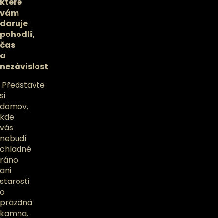
které
vám
daruje
pohodlí,
čas
a
nezávislost
Představte
si
domov,
kde
vás
nebudí
chladné
ráno
ani
starosti
o
prázdná
kamna.