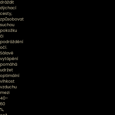
dráždit
dýchací
cesty,
způsobovat
suchou
pokožku
či
podráždění
očí.
Sálavé
vytápění
pomáhá
udržet
optimální
vlhkost
vzduchu
mezi
40–
60
%,