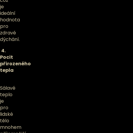
což
je
ideální
hodnota
pro
zdravé
dýchání.
4.
Pocit
přirozeného
tepla
Sálavé
teplo
je
pro
lidské
tělo
mnohem