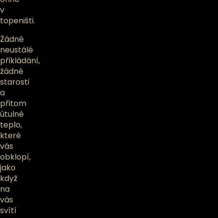
v
topeništi.
Žádné
neustálé
přikládání,
žádné
starosti
a
přitom
útulné
teplo,
které
vás
obklopí,
jako
když
na
vás
svítí