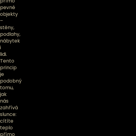
přímo
pevné
objekty
–
stěny,
podlahy,
nábytek
i
lidi.
Tento
princip
je
podobný
tomu,
jak
nás
zahřívá
slunce:
cítíte
teplo
přímo