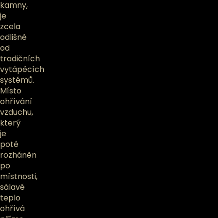
kamny,
je
zcela
odlišné
od
tradičních
vytápěcích
systémů.
Místo
ohřívání
vzduchu,
který
je
poté
rozháněn
po
místnosti,
sálavé
teplo
ohřívá