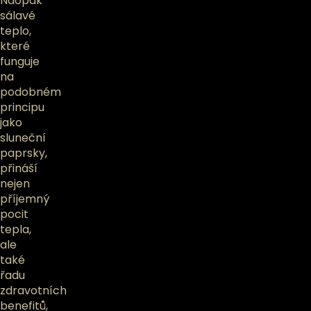
Naopak
sálavé
teplo,
které
funguje
na
podobném
principu
jako
sluneční
paprsky,
přináší
nejen
příjemný
pocit
tepla,
ale
také
řadu
zdravotních
benefitů,