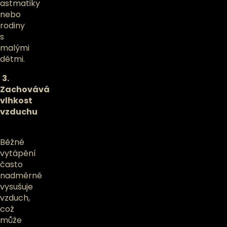
astmatiky
nebo
rodiny
s
malými
dětmi.
3.
Zachovává
vlhkost
vzduchu
Běžné
vytápění
často
nadměrně
vysušuje
vzduch,
což
může