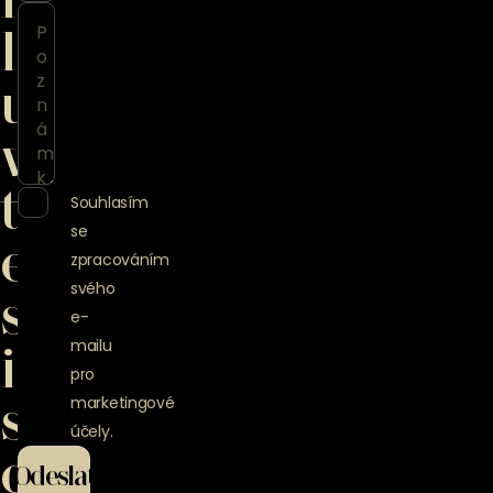
l
u
v
t
Souhlasím
se
e
zpracováním
svého
s
e-
mailu
i
pro
s
marketingové
účely.
c
Odeslat