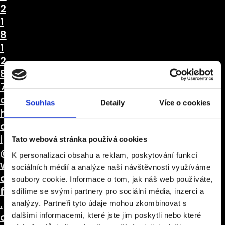
2
1
8
1
2
8
7
c
Souhlas
Detaily
Více o cookies
h
c
i
Tato webová stránka používá cookies
@
K personalizaci obsahu a reklam, poskytování funkcí
w
sociálních médií a analýze naší návštěvnosti využíváme
a
soubory cookie. Informace o tom, jak náš web používáte,
ff
sdílíme se svými partnery pro sociální média, inzerci a
.
analýzy. Partneři tyto údaje mohou zkombinovat s
c
dalšími informacemi, které jste jim poskytli nebo které